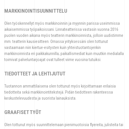
MARKKINOINTISUUNNITTELU
Olen työskennellyt myös markkinoinnin ja myynnin parissa useimmissa
aikaisemmissa työpaikoissani. Linnateatterissa vastasin vuonna 2016
puolen vuoden aikana myös teatterin markkinoinnista, jolloin uudistimme
mm. teatterin kausiesitteen. Omassa yrityksessäni olen tottunut
vastaamaan niin kiertue-esitysten kuin yhteistuotantojenkin
markkinoinnista eri paikkakunnilla; paikallismediat kuin muutkin medialalla
toimivat palveluntarjoajat ovat tulleet viime vuosina tutuiksi.
TIEDOTTEET JA LEHTIJUTUT
Tuotannon ammattilaisena olen tottunut myös kirjoittamaan erilaisia
tiedotteita sekä markkinointitekstejä. Pidän tiedotteen rakenteessa
keskustelevuudesta ja suorista lainauksista.
GRAAFISET TYÖT
Olen tottunut myös suunnittelemaan pienimuotoisia flyereita, julisteita tai