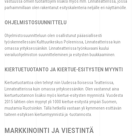
vastuussa omien tuotantojeni lisäksi myös mm. Linnateatterissa, jossa
parhaimmillaan olen rakentanut esityskalenteria neljälle eri näyttämölle.
OHJELMISTOSUUNNITTELU
Ohjelmistosuunnitteluun olen osallistunut pääasiallisesti
työskennellessäni Kulttuurikeskus Poleenissa, Linnateatterissa kuin
omassa yrityksessänikin. Linnateatterissa työnkuvaani kuului
vierailuohjelmiston suunnitteleminen ja esitysten buukkaaminen.
KIERTUETUOTANTO JA KIERTUE-ESITYSTEN MYYNTI
Kiertuetuotantoa olen tehnyt niin Uudessa Iloisessa Teatterissa,
Linnateatterissa kuin omassa yrityksessänikin. Olen vastannut aina
kiertuetuotannon lisäksi myös kiertue-esitysten myynnistä. Vuodesta
2015 lähtien olen myynyt yli 1000 kiertue-esitystä ympäri Suomen,
muutamia Ruotsiinkin. Tällä hetkellä vastaan yli kymmenen esittävän
taiteen esityksen kiertuemyynnistä ja -tuotannosta.
MARKKINOINTI JA VIESTINTÄ