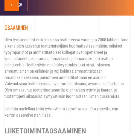
CV
OSAAMINEN
Olen työskennellyt erikokoisissa teattereissa vuodesta 2008 lähtien. Tänä
aikana olen kasvanut teatterintekijänä huomattavissa määrin: erilaiset
työympäristöt ja ammattitaitoiset kollegat ovat opettaneet ja
kannustaneet rakentamaan omanlaista ja omannäköistä teatteri-
identiteettiä. Teatterityön miellekkyys onkin juuri siinä: jokainen
ammattilainen on erilainen ja voi kehittää ammattitaitoaan
omannäköisekseen, painottaen ammattitaitoaan eri asioihin.
Vahvuuksiani teatterityössä ovat monipuolisuus, avoimuus ja tarkkuus.
Olen omaksunut teatterituotannoille olennaisen rytmin ja kaaren, ja
tuotantojeni aikataulut syntyvät kuin luonnostaan, ilman puskemista.
Lähetän mielelläni lisää työnäytteitä katsottavaksi. Ota yhteyttä, niin
kerron osaamisestani lisää!
LIIKETOIMINTAOSAAMINEN