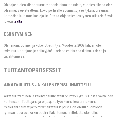
Ohjaajana olen kiinnostunut monenlaisista teoksista; vuosien aikana olen
ohjannut vauvateatteria, koko perheelle suunnattuja esityksiä, draamaa,
komediaa kuin musikaalejakin. Otteita ohjaamieni esitysten kriitikeistä voit
luketa
täältä
.
ESIINTYMINEN
Olen monipuolinen ja kokenut esiintyjä. Vuodesta 2008 lähtien olen
toiminut juontajana ja esiintyjänä useissa erilaisissa tilaisuuksissa ja
tapahtumissa.
TUOTANTOPROSESSIT
AIKATAULUTUS JA KALENTERISUUNNITTELU
Aikatauluttaminen ja kalenterisuunnittelu on myös yksi suurista rakkauden
kohteistani. Tuottajana ja ohjaajana työskennellessäni rakennan
mielelläni selkeät ja toimivat aikataulut, joissa on otettu huomioon
ryhmän resurssit kaikin puolin. Kalenterisuunnittelusta olen ollut