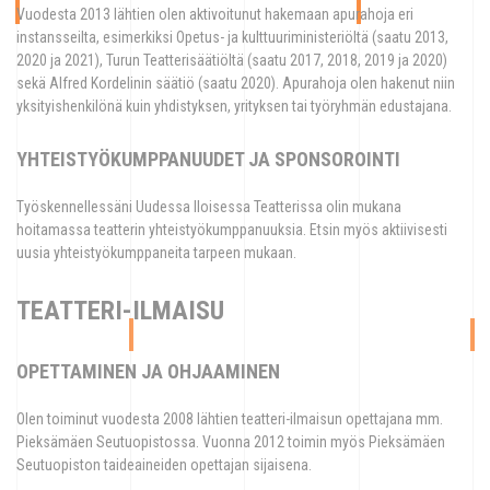
Vuodesta 2013 lähtien olen aktivoitunut hakemaan apurahoja eri
instansseilta, esimerkiksi Opetus- ja kulttuuriministeriöltä (saatu 2013,
2020 ja 2021), Turun Teatterisäätiöltä (saatu 2017, 2018, 2019 ja 2020)
sekä Alfred Kordelinin säätiö (saatu 2020). Apurahoja olen hakenut niin
yksityishenkilönä kuin yhdistyksen, yrityksen tai työryhmän edustajana.
YHTEISTYÖKUMPPANUUDET JA SPONSOROINTI
Työskennellessäni Uudessa Iloisessa Teatterissa olin mukana
hoitamassa teatterin yhteistyökumppanuuksia. Etsin myös aktiivisesti
uusia yhteistyökumppaneita tarpeen mukaan.
TEATTERI-ILMAISU
OPETTAMINEN JA OHJAAMINEN
Olen toiminut vuodesta 2008 lähtien teatteri-ilmaisun opettajana mm.
Pieksämäen Seutuopistossa. Vuonna 2012 toimin myös Pieksämäen
Seutuopiston taideaineiden opettajan sijaisena.