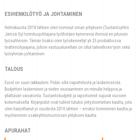
ESIHENKILÖTYÖ JA JOHTAMINEN
Helmikuusta 2018 lähtien olen toiminut oman yritykseni (Tuotantoyhtiö
Jämsä Oy) toimitusjohtajana työllistäen kymmeniä ihmisiä eri pituisiin
työsuhteisiin. Tämän lisäksi olen työskennellyt yli 25 produktiossa
teatteriohjaajana, jolloin vastuualueellani on ollut taiteellisen työn sekä
työryhmän johtaminen.
TALOUS
Excel on suuri rakkauteni. Pidän sillä naputtelusta ja laskemisesta.
Budjettien laskeminen ja niiden seuraaminen on minulle helppoa ja
yllättävän vaivatonta. Tuotantobudjetit ja raportoinnit sujuvat vuosien
kokemuksella. Kirjanpidot ovat tulleet tutuksi yritystoimintani kautta, jota
olen harjoittanut jo vuodesta 2010 lähtien – ensiksi toiminimen kautta ja
myöhemmin osakeyhtiömuotoisen yritykseni kautta.
APURAHAT